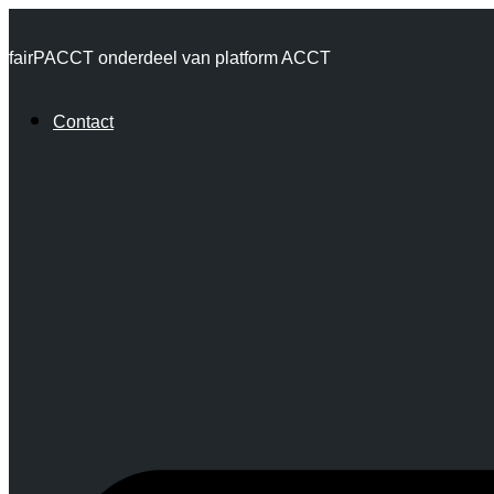
Ga
fairPACCT onderdeel van platform ACCT
naar
de
Contact
inhoud