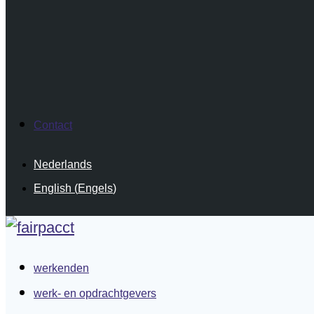
Contact
Nederlands
English
(
Engels
)
werkenden
werk- en opdrachtgevers