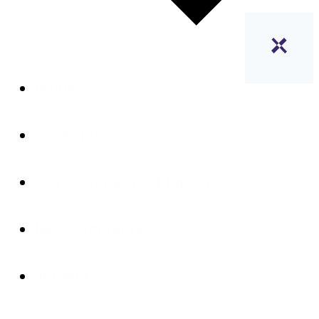
home
werkenden
werk- en opdrachtgevers
beleidsmakers
actueel