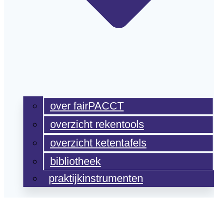
over fairPACCT
overzicht rekentools
overzicht ketentafels
bibliotheek
praktijkinstrumenten