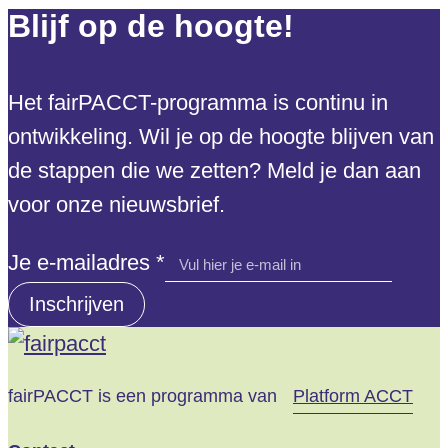
Blijf op de hoogte!
Het fairPACCT-programma is continu in
ontwikkeling. Wil je op de hoogte blijven van
de stappen die we zetten? Meld je dan aan
voor onze nieuwsbrief.
e-
Je e-mailadres
*
mailadres
Inschrijven
Je
fairPACCT is een programma van
Platform ACCT