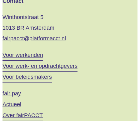
Contact
Winthontstraat 5
1013 BR Amsterdam
fairpacct@platformacct.nl
Voor werkenden
Voor werk- en opdrachtgevers
Voor beleidsmakers
fair pay
Actueel
Over fairPACCT