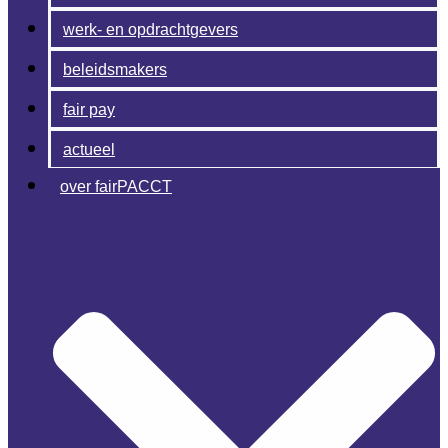
werk- en opdrachtgevers
beleidsmakers
fair pay
actueel
over fairPACCT