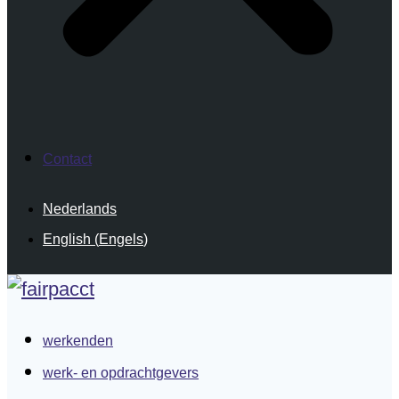
Contact
Nederlands
English
(
Engels
)
werkenden
werk- en opdrachtgevers