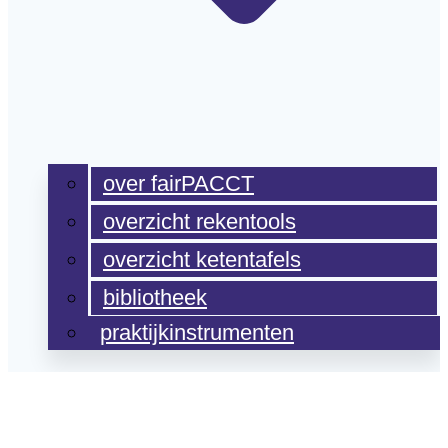
over fairPACCT
overzicht rekentools
overzicht ketentafels
bibliotheek
praktijkinstrumenten