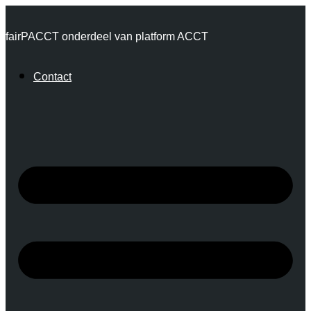
Ga
fairPACCT onderdeel van platform ACCT
naar
de
Contact
inhoud