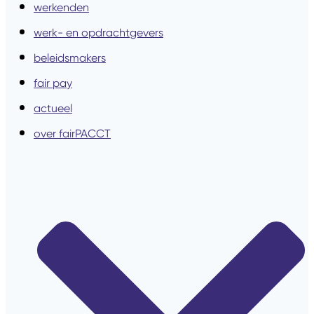
werkenden
werk- en opdrachtgevers
beleidsmakers
fair pay
actueel
over fairPACCT