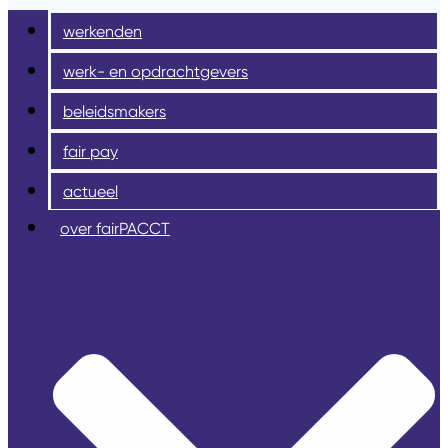
werkenden
werk- en opdrachtgevers
beleidsmakers
fair pay
actueel
over fairPACCT