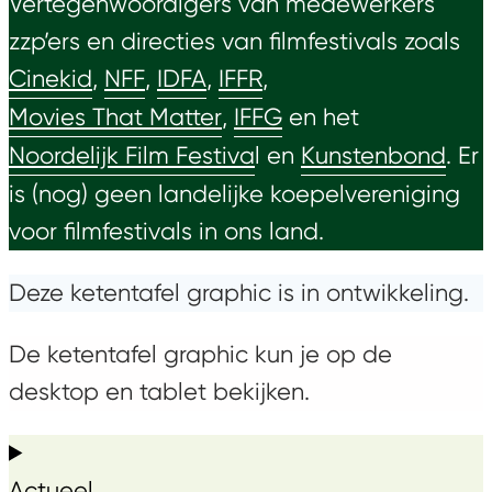
Vertegenwoordigers van medewerkers
zzp’ers en directies van filmfestivals zoals
Cinekid
,
NFF
,
IDFA
,
IFFR
,
Movies That Matter
,
IFFG
en het
Noordelijk Film Festiva
l en
Kunstenbond
. Er
is (nog) geen landelijke koepelvereniging
voor filmfestivals in ons land.
Deze ketentafel graphic is in ontwikkeling.
De ketentafel graphic kun je op de
desktop en tablet bekijken.
Actueel