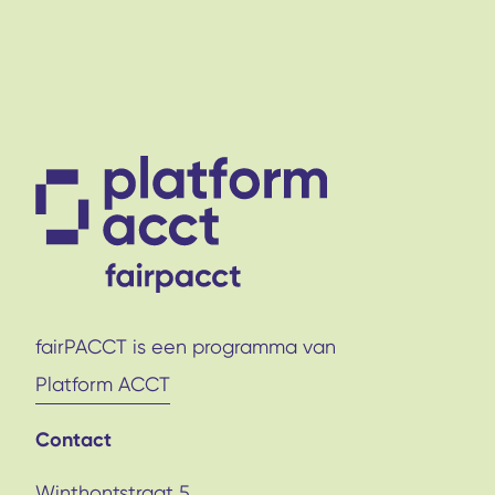
e
s
fairPACCT is een programma van
Platform ACCT
Contact
Winthontstraat 5