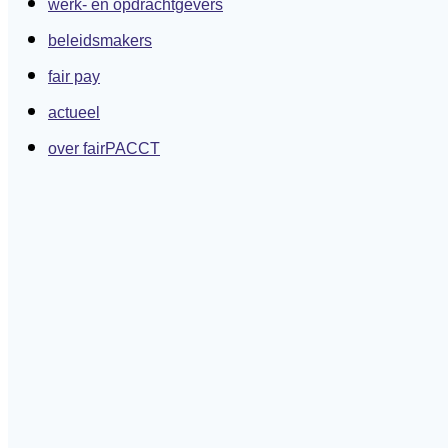
werk- en opdrachtgevers
beleidsmakers
fair pay
actueel
over fairPACCT