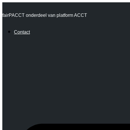
Ga
fairPACCT onderdeel van platform ACCT
naar
de
Contact
inhoud