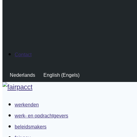
Contact
Nederlands
English
(
Engels
)
werkenden
werk- en opdrachtgevers
beleidsmakers