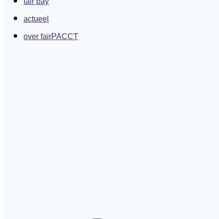
fair pay
actueel
over fairPACCT