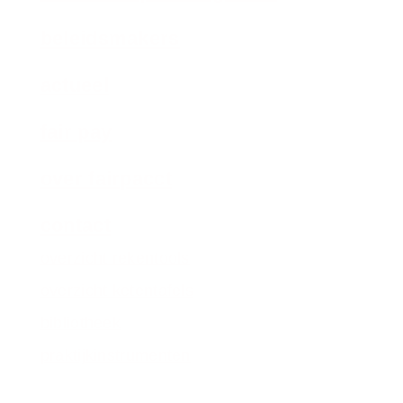
beleidsmakers
actueel
fair pay
over fairpacct
contact
overzicht rekentools
overzicht ketentafels
bibliotheek
praktijkinstrumenten