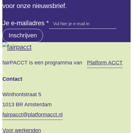
voor onze nieuwsbrief.
*
Je e-mailadres
*
e-
Inschrijven
mailadres
e-
mailadres
fairPACCT is een programma van
Platform ACCT
Contact
Winthontstraat 5
1013 BR Amsterdam
fairpacct@platformacct.nl
Voor werkenden