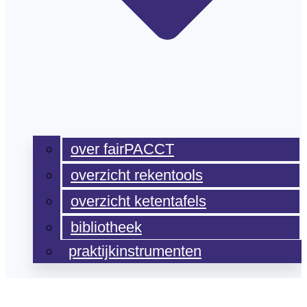
over fairPACCT
overzicht rekentools
overzicht ketentafels
bibliotheek
praktijkinstrumenten