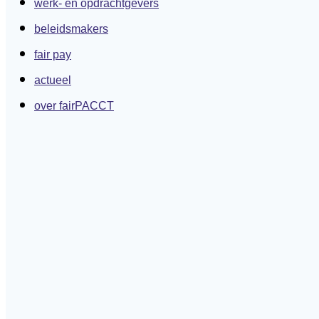
werk- en opdrachtgevers
beleidsmakers
fair pay
actueel
over fairPACCT