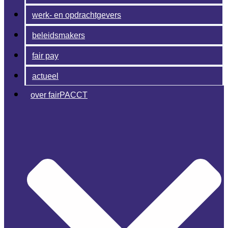
werk- en opdrachtgevers
beleidsmakers
fair pay
actueel
over fairPACCT