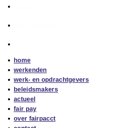
fair pay
over fairpacct
contact
home
werkenden
werk- en opdrachtgevers
beleidsmakers
actueel
fair pay
over fairpacct