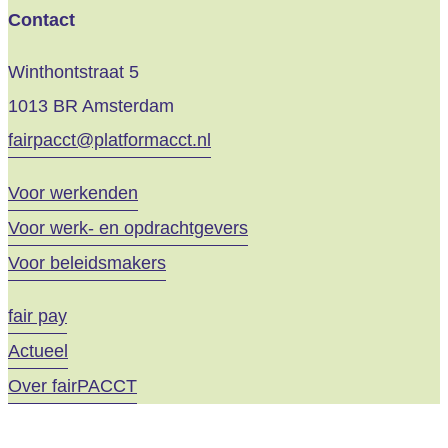
Contact
Winthontstraat 5
1013 BR Amsterdam
fairpacct@platformacct.nl
Voor werkenden
Voor werk- en opdrachtgevers
Voor beleidsmakers
fair pay
Actueel
Over fairPACCT