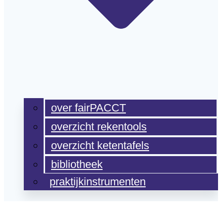
over fairPACCT
overzicht rekentools
overzicht ketentafels
bibliotheek
praktijkinstrumenten