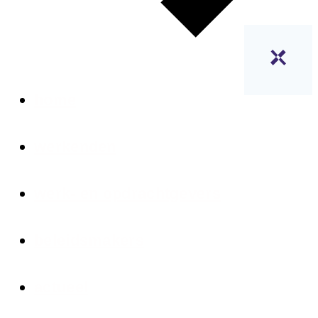
home
werkenden
werk- en opdrachtgevers
beleidsmakers
actueel