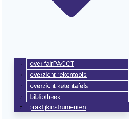
over fairPACCT
overzicht rekentools
overzicht ketentafels
bibliotheek
praktijkinstrumenten