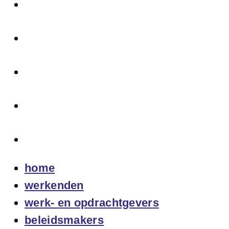
beleidsmakers
actueel
fair pay
over fairpacct
contact
home
werkenden
werk- en opdrachtgevers
beleidsmakers