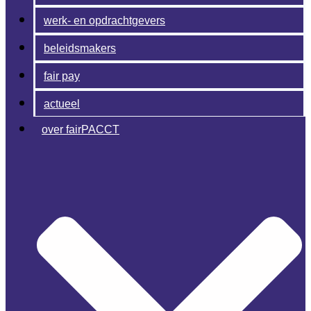
werk- en opdrachtgevers
beleidsmakers
fair pay
actueel
over fairPACCT