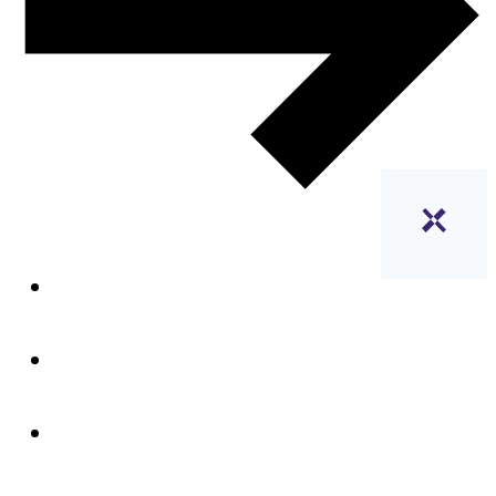
home
werkenden
werk- en opdrachtgevers