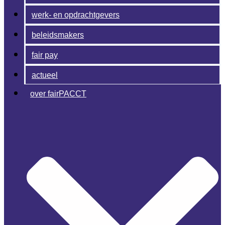
werk- en opdrachtgevers
beleidsmakers
fair pay
actueel
over fairPACCT