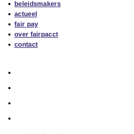
beleidsmakers
actueel
fair pay
over fairpacct
contact
overzicht rekentools
overzicht ketentafels
bibliotheek
praktijkinstrumenten