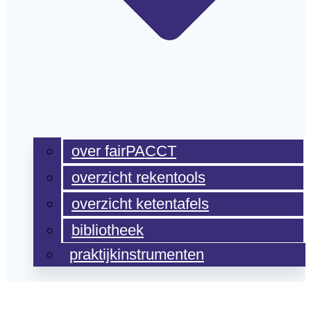
over fairPACCT
overzicht rekentools
overzicht ketentafels
bibliotheek
praktijkinstrumenten