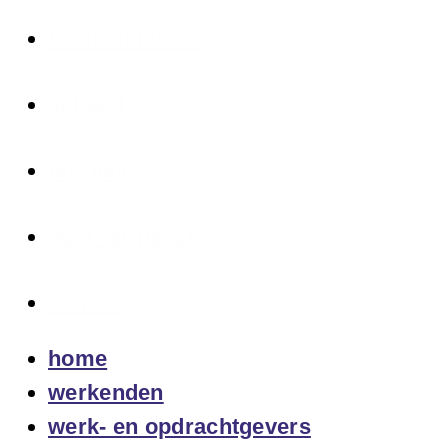
beleidsmakers
actueel
fair pay
over fairpacct
contact
home
werkenden
werk- en opdrachtgevers