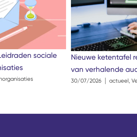
Leidraden sociale
Nieuwe ketentafel r
isaties
van verhalende aud
norganisaties
30/07/2026
actueel
,
V