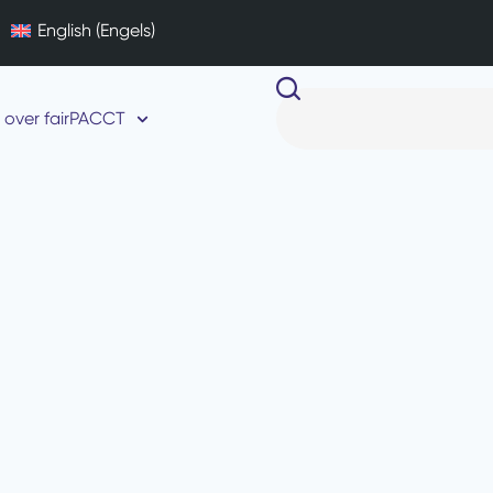
English
(
Engels
)
over fairPACCT