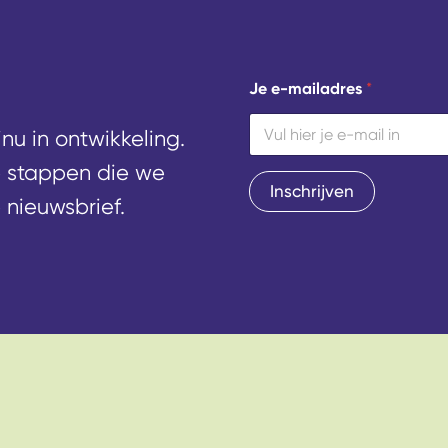
*
Je e-mailadres
*
J
e
J
u in ontwikkeling.
e
e stappen die we
Inschrijven
 nieuwsbrief.