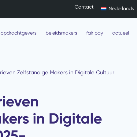
Contact
Nederlands
 opdrachtgevers
beleidsmakers
fair pay
actueel
rieven Zelfstandige Makers in Digitale Cultuur
rieven
kers in Digitale
025-