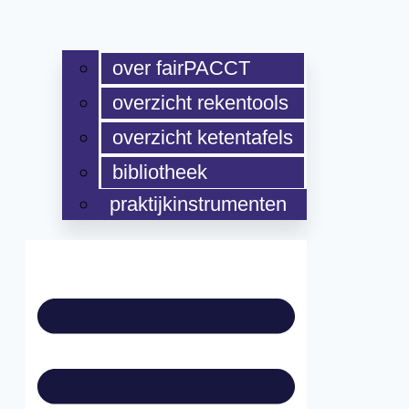
over fairPACCT
overzicht rekentools
overzicht ketentafels
bibliotheek
praktijkinstrumenten