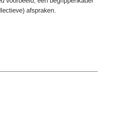
d voorbeeld, een begrippenkader
llectieve) afspraken.