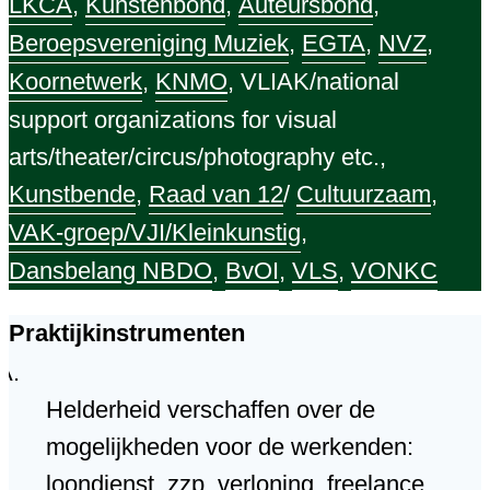
LKCA
,
Kunstenbond
,
Auteursbond
,
Beroepsvereniging Muziek
,
EGTA
,
NVZ
,
Koornetwerk
,
KNMO
, VLIAK/national
support organizations for visual
arts/theater/circus/photography etc.,
Kunstbende
,
Raad van 12
/
Cultuurzaam
,
VAK-groep/VJI/Kleinkunstig
,
Dansbelang NBDO
,
BvOI
,
VLS
,
VONKC
Praktijkinstrumenten
Helderheid verschaffen over de
mogelijkheden voor de werkenden:
loondienst, zzp, verloning, freelance,