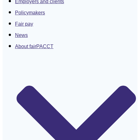
Employers and clients
Policymakers
Fair pay
News
About fairPACCT