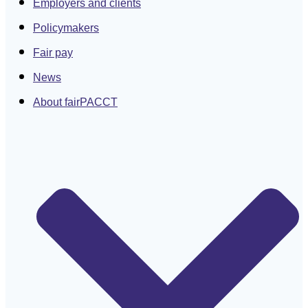
Employers and clients
Policymakers
Fair pay
News
About fairPACCT