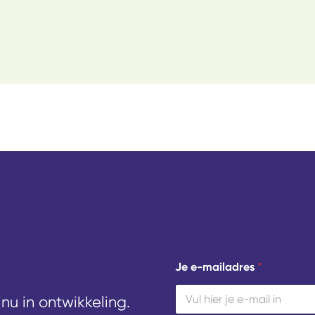
*
Je e-mailadres
*
e
-
m
u in ontwikkeling.
a