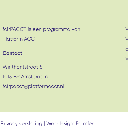
fairPACCT is een programma van
Platform ACCT
Contact
Winthontstraat 5
1013 BR Amsterdam
fairpacct@platformacct.nl
Privacy verklaring |
Webdesign: Formfest