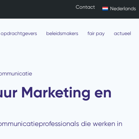
Contact
Nederlands
 opdrachtgevers
beleidsmakers
fair pay
actueel
Communicatie
uur Marketing en
communicatieprofessionals die werken in