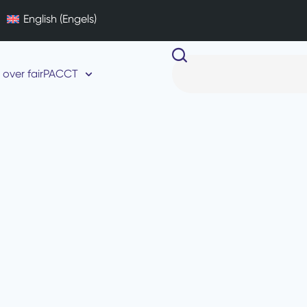
English
(
Engels
)
over fairPACCT