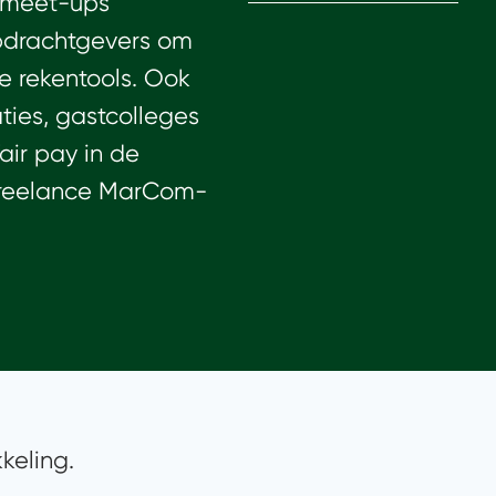
n meet-ups
pdrachtgevers om
 rekentools. Ook
ties, gastcolleges
fair
pay
in de
 freelance
MarCom
-
keling.