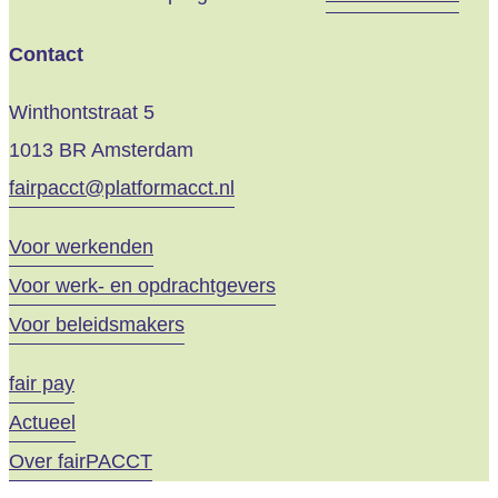
Contact
Winthontstraat 5
1013 BR Amsterdam
fairpacct@platformacct.nl
Voor werkenden
Voor werk- en opdrachtgevers
Voor beleidsmakers
fair pay
Actueel
Over fairPACCT