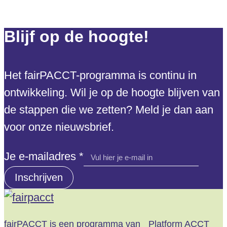
Blijf op de hoogte!
Het fairPACCT-programma is continu in
ontwikkeling. Wil je op de hoogte blijven van
de stappen die we zetten? Meld je dan aan
voor onze nieuwsbrief.
e-
Je e-mailadres
*
mailadres
Inschrijven
Je
fairPACCT is een programma van
Platform ACCT