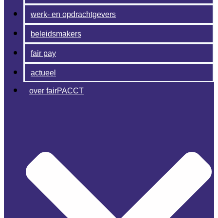
werk- en opdrachtgevers
beleidsmakers
fair pay
actueel
over fairPACCT