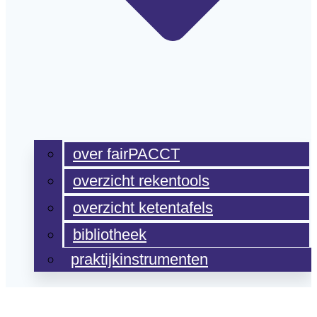
over fairPACCT
overzicht rekentools
overzicht ketentafels
bibliotheek
praktijkinstrumenten