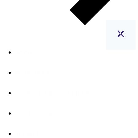
home
werkenden
werk- en opdrachtgevers
beleidsmakers
actueel